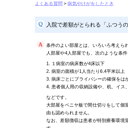
よくある質問
>
病気やけがをしたとき
入院で差額がとられる「ふつう
条件のよい部屋とは、いろいろ考えられ
人部屋や4人部屋でも、次のような条
１病室の病床数が4床以下
病室の面積が1人当たり6.4平米以上
病床ごとにプライバシーの確保をは
患者個人用の収納設備や、机、イス
などです。
大部屋をベニヤ板で間仕切りをして個
由も認められません。
なお、差額徴収は患者が特別療養環境