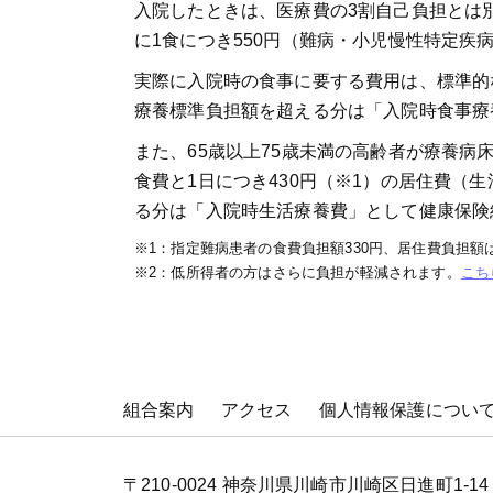
入院したときは、医療費の3割自己負担とは
に1食につき550円（難病・小児慢性特定疾
実際に入院時の食事に要する費用は、標準的な
療養標準負担額を超える分は「入院時食事療
また、65歳以上75歳未満の高齢者が療養病床
食費と1日につき430円（※1）の居住費（
る分は「入院時生活療養費」として健康保険
※1：指定難病患者の食費負担額330円、居住費負担額
※2：低所得者の方はさらに負担が軽減されます。
こち
組合案内
アクセス
個人情報保護につい
〒210-0024 神奈川県川崎市川崎区日進町1-14 JMF